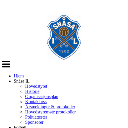
Veksle
navigasjon
Hjem
Snåsa IL
Hovedstyret
Historie
Organisasjonsplan
Kontakt oss
Årsmeldinger & protokoller
Hovedstyremøte protokoller
Politiattester
Sponsorer
Fotball