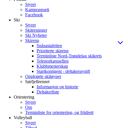
Styret
Kampoppsett
Facebook
Ski
Styret
Skitreninger
Ski Nyheter
Skirenn
Snåsastafetten
Prioriterte skirenn
Terminliste Nord-Trøndelag skikrets
Telenorkarusellen
Klubbmesterskap
Startkontigent - deltakeravgift
Oppkjørte skiløyper
Sørfjellrennet
Informasjon og historie
Deltakerliste
Orientering
Styret
Om
Terminliste for orientering- og friidrett
Volleyball
Styret
Tilbud