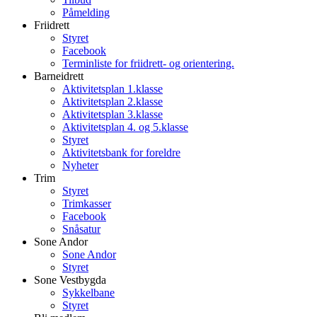
Påmelding
Friidrett
Styret
Facebook
Terminliste for friidrett- og orientering.
Barneidrett
Aktivitetsplan 1.klasse
Aktivitetsplan 2.klasse
Aktivitetsplan 3.klasse
Aktivitetsplan 4. og 5.klasse
Styret
Aktivitetsbank for foreldre
Nyheter
Trim
Styret
Trimkasser
Facebook
Snåsatur
Sone Andor
Sone Andor
Styret
Sone Vestbygda
Sykkelbane
Styret