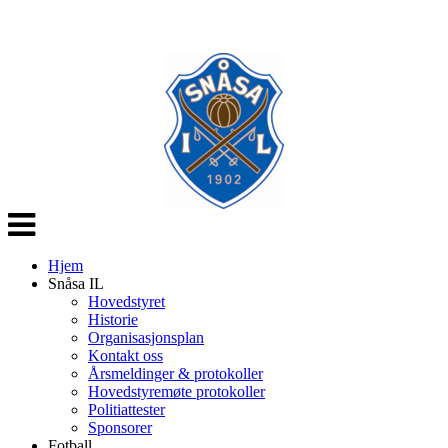
Veksle
navigasjon
Hjem
Snåsa IL
Hovedstyret
Historie
Organisasjonsplan
Kontakt oss
Årsmeldinger & protokoller
Hovedstyremøte protokoller
Politiattester
Sponsorer
Fotball