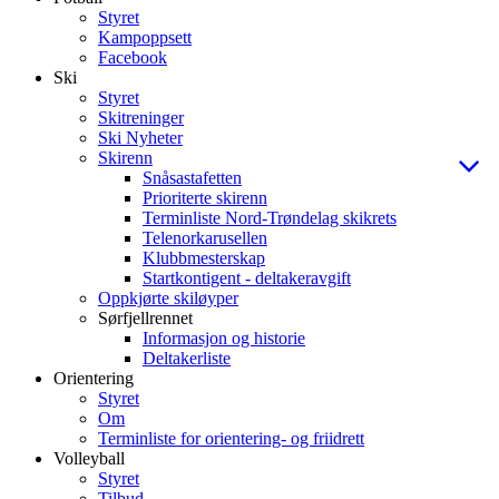
Styret
Kampoppsett
Facebook
Ski
Styret
Skitreninger
Ski Nyheter
Skirenn
Snåsastafetten
Prioriterte skirenn
Terminliste Nord-Trøndelag skikrets
Telenorkarusellen
Klubbmesterskap
Startkontigent - deltakeravgift
Oppkjørte skiløyper
Sørfjellrennet
Informasjon og historie
Deltakerliste
Orientering
Styret
Om
Terminliste for orientering- og friidrett
Volleyball
Styret
Tilbud