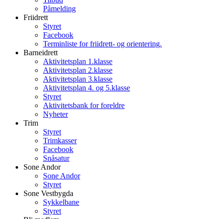
Påmelding
Friidrett
Styret
Facebook
Terminliste for friidrett- og orientering.
Barneidrett
Aktivitetsplan 1.klasse
Aktivitetsplan 2.klasse
Aktivitetsplan 3.klasse
Aktivitetsplan 4. og 5.klasse
Styret
Aktivitetsbank for foreldre
Nyheter
Trim
Styret
Trimkasser
Facebook
Snåsatur
Sone Andor
Sone Andor
Styret
Sone Vestbygda
Sykkelbane
Styret